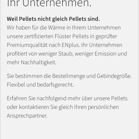
Ihr Unternehmen.
KFZ Schmierstoffe
Heizungen
AVIA Erdgas
future:fuels@work
BERGMÜLLER + SCHREIBER - Erlangen
Kontakt
Tarifrechner
Kundenportal
Kontakt
Kraftstoffpreise und Steuern
Planung & Installation
Trinkwassercheck
Luftdichtheit (Blower-Door-Test)
LNG
LNG
Kontakt
AVIA Strom DailyActive
Zählerstand Erdgas melden
Kontakt
Bauträger Referenzen
Trinkwassercheck
Weil Pellets nicht gleich Pellets sind.
Land- und Baumaschinen
Autark in der Energieversorgung
Bäder
AVIA Flüsterpellets
Wir haben für die Wärme in Ihrem Unternehmen
Liefergebiet
Zählerstand Erdgas melden
Tipps und Infos
Contracting
Kontakt
Baubegleitung
Tankkarte beantragen
FAQ
Wechseltipps
Liefergebiet
Kontakt
Projekte vorher-nachher
unsere zertifizierten Flüster Pellets in geprüfter
Industrieschmierstoff
Wechseltipps
FAQ
Bio-Methan / Autogas
Ansprechpartner
Kontakt
Wir bauen Ihre Tankstelle
Wir bauen Ihre Tankstelle
Windkraft
FAQ
Kontakt
Premiumqualität nach ENplus. Ihr Unternehmen
Energieberatung
Heizungen
Spezialitäten
profitiert von weniger Staub, weniger Emission und
Kundenportal
Kontakt
Kontakt
Service
Sicherheits-<br />Datenblätter und
Stromkennzeichnung
Kontakt
Contracting
mehr Nachhaltigkeit.
Photovoltaik
Produktinformationen
Kontakt
Zählerstand Strom melden
24h Notdienst
Kundenportal
Sie bestimmen die Bestellmenge und Gebindegröße.
Bäder
Kontakt
Flexibel und bedarfsgerecht.
Stromkennzeichnung
Kontakt
Zählerstand Strom melden
E-Mobility
Erfahren Sie nachfolgend mehr über unsere Pellets
FAQ
Liefergebiet
oder kontaktieren Sie gleich Ihren persönlichen
Ansprechpartner.
Stromkosten Wasserschaden
FAQ
Kontakt
Kontakt