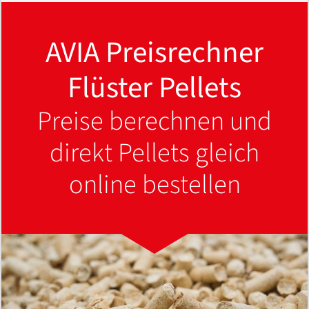
AVIA Preisrechner
Flüster Pellets
Preise berechnen und
direkt Pellets gleich
online bestellen