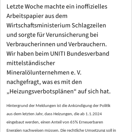
KFZ Schmierstoffe
Letzte Woche machte ein inoffizielles
Heizungen
AVIA Erdgas
future:fuels@work
BERGMÜLLER + SCHREIBER - Erlangen
Kontakt
Tarifrechner
Kundenportal
Kontakt
Kraftstoffpreise und Steuern
Planung & Installation
Trinkwassercheck
Luftdichtheit (Blower-Door-Test)
LNG
LNG
Kontakt
AVIA Strom DailyActive
Zählerstand Erdgas melden
Kontakt
Bauträger Referenzen
Trinkwassercheck
Arbeitspapier aus dem
Land- und Baumaschinen
Wirtschaftsministerium Schlagzeilen
Autark in der Energieversorgung
Bäder
AVIA Flüsterpellets
Liefergebiet
Zählerstand Erdgas melden
Tipps und Infos
Contracting
Kontakt
Baubegleitung
Tankkarte beantragen
FAQ
Wechseltipps
Liefergebiet
Kontakt
Projekte vorher-nachher
und sorgte für Verunsicherung bei
Industrieschmierstoff
Wechseltipps
FAQ
Bio-Methan / Autogas
Ansprechpartner
Kontakt
Wir bauen Ihre Tankstelle
Wir bauen Ihre Tankstelle
Windkraft
FAQ
Kontakt
Energieberatung
Heizungen
Verbraucherinnen und Verbrauchern.
Spezialitäten
Wir haben beim UNITI Bundesverband
Kundenportal
Kontakt
Kontakt
Service
Sicherheits-<br />Datenblätter und
Stromkennzeichnung
Kontakt
Contracting
Photovoltaik
mittelständischer
Produktinformationen
Kontakt
Zählerstand Strom melden
24h Notdienst
Kundenportal
Mineralölunternehmen e. V.
Bäder
Kontakt
nachgefragt, was es mit den
Stromkennzeichnung
Kontakt
Zählerstand Strom melden
E-Mobility
„Heizungsverbotsplänen“ auf sich hat.
FAQ
Liefergebiet
Hintergrund der Meldungen ist die Ankündigung der Politik
Stromkosten Wasserschaden
FAQ
aus dem letzten Jahr, dass Heizungen, die ab 1.1.2024
eingebaut werden, einen Anteil von 65% Erneuerbaren
Kontakt
Kontakt
Energien nachweisen müssen. Die rechtliche Umsetzung soll in