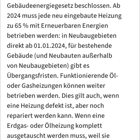
Gebäudeenergiegesetz beschlossen. Ab
KFZ Schmierstoffe
Heizungen
AVIA Erdgas
future:fuels@work
BERGMÜLLER + SCHREIBER - Erlangen
Kontakt
Tarifrechner
Kundenportal
Kontakt
Kraftstoffpreise und Steuern
Planung & Installation
Trinkwassercheck
Luftdichtheit (Blower-Door-Test)
LNG
LNG
Kontakt
AVIA Strom DailyActive
Zählerstand Erdgas melden
Kontakt
Bauträger Referenzen
Trinkwassercheck
2024 muss jede neu eingebaute Heizung
Land- und Baumaschinen
zu 65 % mit Erneuerbaren Energien
Autark in der Energieversorgung
Bäder
AVIA Flüsterpellets
Liefergebiet
Zählerstand Erdgas melden
Tipps und Infos
Contracting
Kontakt
Baubegleitung
Tankkarte beantragen
FAQ
Wechseltipps
Liefergebiet
Kontakt
Projekte vorher-nachher
betrieben werden: in Neubaugebieten
Industrieschmierstoff
Wechseltipps
FAQ
Bio-Methan / Autogas
Ansprechpartner
Kontakt
Wir bauen Ihre Tankstelle
Wir bauen Ihre Tankstelle
Windkraft
FAQ
Kontakt
direkt ab 01.01.2024, für bestehende
Energieberatung
Heizungen
Spezialitäten
Gebäude (und Neubauten außerhalb
Kundenportal
Kontakt
Kontakt
Service
Sicherheits-<br />Datenblätter und
Stromkennzeichnung
Kontakt
Contracting
Photovoltaik
von Neubaugebieten) gibt es
Produktinformationen
Kontakt
Übergangsfristen. Funktionierende Öl-
Zählerstand Strom melden
24h Notdienst
Kundenportal
Bäder
Kontakt
oder Gasheizungen können weiter
Stromkennzeichnung
Kontakt
Zählerstand Strom melden
betrieben werden. Dies gilt auch, wenn
E-Mobility
eine Heizung defekt ist, aber noch
FAQ
Liefergebiet
repariert werden kann. Wenn eine
Stromkosten Wasserschaden
FAQ
Erdgas- oder Ölheizung komplett
ausgetauscht werden muss, weil sie
Kontakt
Kontakt