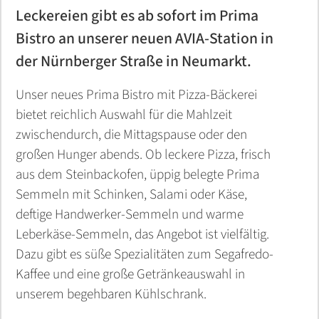
KFZ Schmierstoffe
Leckereien gibt es ab sofort im Prima
Heizungen
AVIA Erdgas
future:fuels@work
BERGMÜLLER + SCHREIBER - Erlangen
Kontakt
Tarifrechner
Kundenportal
Kontakt
Kraftstoffpreise und Steuern
Planung & Installation
Trinkwassercheck
Luftdichtheit (Blower-Door-Test)
LNG
LNG
Kontakt
AVIA Strom DailyActive
Zählerstand Erdgas melden
Kontakt
Bauträger Referenzen
Trinkwassercheck
Bistro an unserer neuen AVIA-Station in
Land- und Baumaschinen
der Nürnberger Straße in Neumarkt.
Autark in der Energieversorgung
Bäder
AVIA Flüsterpellets
Liefergebiet
Zählerstand Erdgas melden
Tipps und Infos
Contracting
Kontakt
Baubegleitung
Tankkarte beantragen
FAQ
Wechseltipps
Liefergebiet
Kontakt
Projekte vorher-nachher
Industrieschmierstoff
Unser neues Prima Bistro mit Pizza-Bäckerei
Wechseltipps
FAQ
Bio-Methan / Autogas
Ansprechpartner
Kontakt
Wir bauen Ihre Tankstelle
Wir bauen Ihre Tankstelle
Windkraft
FAQ
Kontakt
Energieberatung
Heizungen
bietet reichlich Auswahl für die Mahlzeit
Spezialitäten
zwischendurch, die Mittagspause oder den
Kundenportal
Kontakt
Kontakt
Service
Sicherheits-<br />Datenblätter und
Stromkennzeichnung
Kontakt
Contracting
Photovoltaik
Produktinformationen
Kontakt
großen Hunger abends. Ob leckere Pizza, frisch
Zählerstand Strom melden
24h Notdienst
Kundenportal
aus dem Steinbackofen, üppig belegte Prima
Bäder
Kontakt
Semmeln mit Schinken, Salami oder Käse,
Stromkennzeichnung
Kontakt
Zählerstand Strom melden
deftige Handwerker-Semmeln und warme
E-Mobility
Leberkäse-Semmeln, das Angebot ist vielfältig.
FAQ
Liefergebiet
Dazu gibt es süße Spezialitäten zum Segafredo-
Kaffee und eine große Getränkeauswahl in
Stromkosten Wasserschaden
FAQ
unserem begehbaren Kühlschrank.
Kontakt
Kontakt