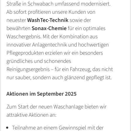
Straße in Schwabach umfassend modernisiert.
KFZ Schmierstoffe
Heizungen
AVIA Erdgas
future:fuels@work
BERGMÜLLER + SCHREIBER - Erlangen
Ab sofort profitieren unsere Kunden von
Kontakt
Tarifrechner
Kundenportal
Kontakt
Kraftstoffpreise und Steuern
Planung & Installation
Trinkwassercheck
Luftdichtheit (Blower-Door-Test)
LNG
LNG
Kontakt
AVIA Strom DailyActive
Zählerstand Erdgas melden
Kontakt
Bauträger Referenzen
Trinkwassercheck
neuester
WashTec-Technik
sowie der
Land- und Baumaschinen
Autark in der Energieversorgung
Bäder
AVIA Flüsterpellets
Liefergebiet
Zählerstand Erdgas melden
Tipps und Infos
Contracting
Kontakt
Baubegleitung
Tankkarte beantragen
FAQ
Wechseltipps
Liefergebiet
Kontakt
Projekte vorher-nachher
bewährten
Sonax-Chemie
für ein optimales
Industrieschmierstoff
Waschergebnis. Mit der Kombination aus
Wechseltipps
FAQ
Bio-Methan / Autogas
Ansprechpartner
Kontakt
Wir bauen Ihre Tankstelle
Wir bauen Ihre Tankstelle
Windkraft
FAQ
Kontakt
Energieberatung
Heizungen
innovativer Anlagentechnik und hochwertigen
Spezialitäten
Pflegeprodukten erzielen wir ein besonders
Kundenportal
Kontakt
Kontakt
Service
Sicherheits-<br />Datenblätter und
Stromkennzeichnung
Kontakt
Contracting
Photovoltaik
gründliches und schonendes
Produktinformationen
Kontakt
Reinigungsergebnis – für ein Fahrzeug, das nicht
Zählerstand Strom melden
24h Notdienst
Kundenportal
Bäder
nur sauber, sondern auch glänzend gepflegt ist.
Kontakt
Stromkennzeichnung
Kontakt
Zählerstand Strom melden
E-Mobility
Aktionen im September 2025
FAQ
Liefergebiet
Zum Start der neuen Waschanlage bieten wir
Stromkosten Wasserschaden
FAQ
attraktive Aktionen an:
Teilnahme an einem Gewinnspiel mit der
Kontakt
Kontakt