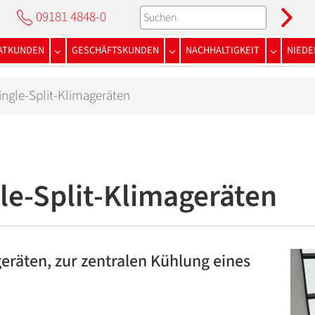
09181 4848-0
VATKUNDEN
GESCHÄFTSKUNDEN
NACHHALTIGKEIT
NIED
Submenu for "Privatkunden"
Submenu for "Geschäftskunden"
Submenu f
ingle-Split-Klimageräten
le-Split-Klimageräten
eräten, zur zentralen Kühlung eines