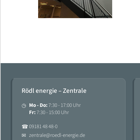
Kontakt
Kontakt
Rödl energie – Zentrale
Mo - Do:
7:30 - 17:00 Uhr
◷
Fr:
7:30 - 15:00 Uhr
09181 48 48-0
☎
zentrale@roedl-energie.de
✉