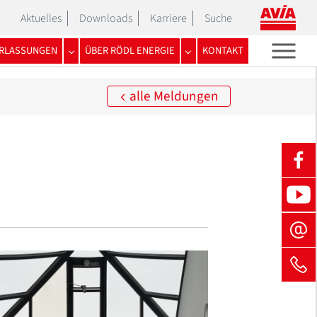
Aktuelles
Downloads
Karriere
Suche
ERLASSUNGEN
ÜBER RÖDL ENERGIE
KONTAKT
or "Nachhaltigkeit"
Submenu for "Niederlassungen"
Submenu for "Über Rödl energ
alle Meldungen